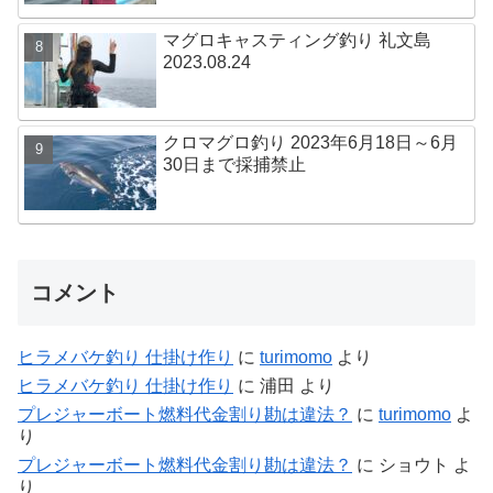
マグロキャスティング釣り 礼文島
2023.08.24
クロマグロ釣り 2023年6月18日～6月
30日まで採捕禁止
コメント
ヒラメバケ釣り 仕掛け作り
に
turimomo
より
ヒラメバケ釣り 仕掛け作り
に
浦田
より
プレジャーボート燃料代金割り勘は違法？
に
turimomo
よ
り
プレジャーボート燃料代金割り勘は違法？
に
ショウト
よ
り