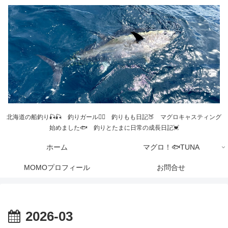
北海道の船釣り🎣🎣 釣りガール💁‍♀️ 釣りもも日記🍑 マグロキャスティング
始めました🐟 釣りとたまに日常の成長日記💓
ホーム
マグロ！🐟TUNA
MOMOプロフィール
お問合せ
2026-03