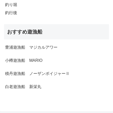
釣り堀
釣行後
おすすめ遊漁船
豊浦遊漁船 マジカルアワー
小樽遊漁船 MARIO
積丹遊漁船 ノーザンボイジャーⅡ
白老遊漁船 新栄丸