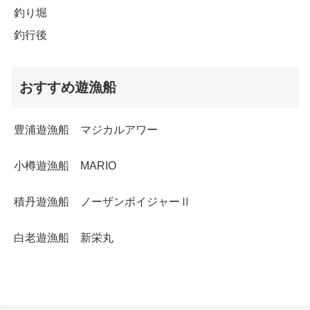
釣り堀
釣行後
おすすめ遊漁船
豊浦遊漁船 マジカルアワー
小樽遊漁船 MARIO
積丹遊漁船 ノーザンボイジャーⅡ
白老遊漁船 新栄丸