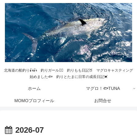
北海道の船釣り🎣🎣 釣りガール💁‍♀️ 釣りもも日記🍑 マグロキャスティング
始めました🐟 釣りとたまに日常の成長日記💓
ホーム
マグロ！🐟TUNA
MOMOプロフィール
お問合せ
2026-07