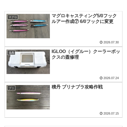
マグロキャスティング5/0フック
マグロ
ルアー作成⑦ 6/0フックに変更
2026.07.30
IGLOO（イグルー）クーラーボッ
道具
クスの蓋修理
2026.07.24
積丹 ブリナブラ攻略作戦
ブリ
2026.07.15