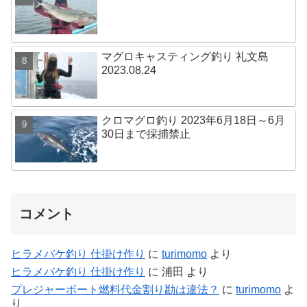
マグロキャスティング釣り 礼文島
2023.08.24
クロマグロ釣り 2023年6月18日～6月
30日まで採捕禁止
コメント
ヒラメバケ釣り 仕掛け作り
に
turimomo
より
ヒラメバケ釣り 仕掛け作り
に
浦田
より
プレジャーボート燃料代金割り勘は違法？
に
turimomo
よ
り