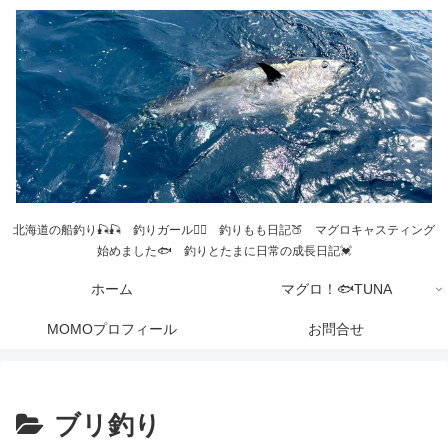
北海道の船釣り🎣🎣 釣りガール💁‍♀️ 釣りもも日記🍑 マグロキャスティング
始めました🐟 釣りとたまに日常の成長日記💓
ホーム
マグロ！🐟TUNA
MOMOプロフィール
お問合せ
ブリ釣り