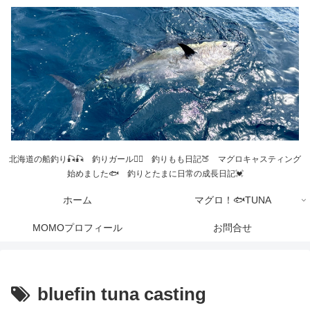
北海道の船釣り🎣🎣 釣りガール💁‍♀️ 釣りもも日記🍑 マグロキャスティング
始めました🐟 釣りとたまに日常の成長日記💓
ホーム
マグロ！🐟TUNA
MOMOプロフィール
お問合せ
bluefin tuna casting