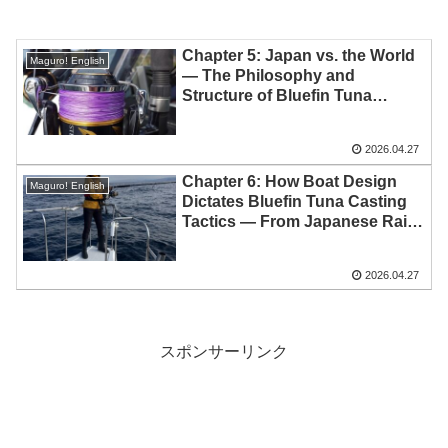
Chapter 5: Japan vs. the World
Maguro! English
— The Philosophy and
Structure of Bluefin Tuna
Casting Tackle
2026.04.27
Chapter 6: How Boat Design
Maguro! English
Dictates Bluefin Tuna Casting
Tactics — From Japanese Rails
to Global Vessels
2026.04.27
スポンサーリンク