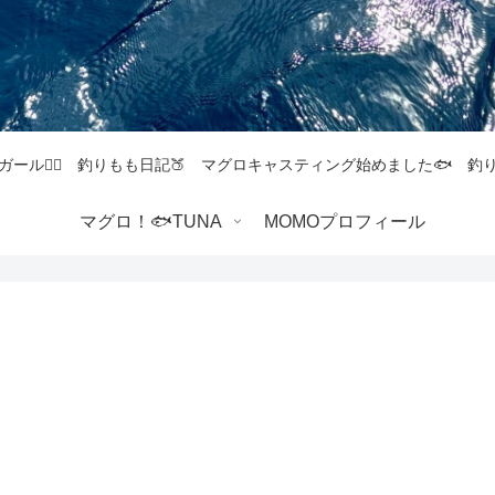
ガール💁‍♀️ 釣りもも日記🍑 マグロキャスティング始めました🐟 
マグロ！🐟TUNA
MOMOプロフィール