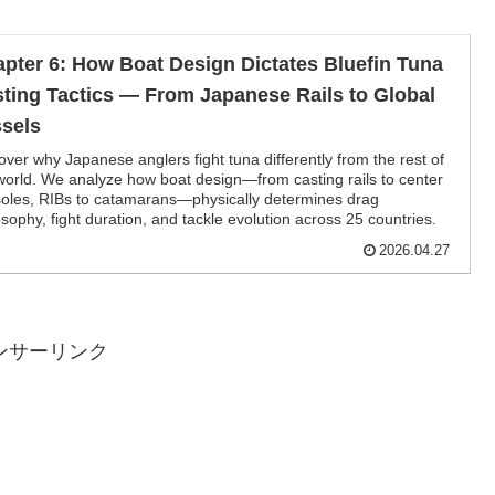
pter 6: How Boat Design Dictates Bluefin Tuna
ting Tactics — From Japanese Rails to Global
sels
over why Japanese anglers fight tuna differently from the rest of
world. We analyze how boat design—from casting rails to center
oles, RIBs to catamarans—physically determines drag
osophy, fight duration, and tackle evolution across 25 countries.
2026.04.27
ンサーリンク