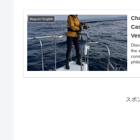
Cha
Maguro! English
Cas
Ves
Disc
the 
cons
phil
スポ