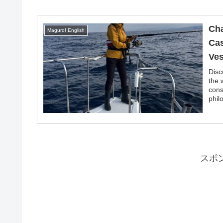
Cha
Maguro! English
Cas
Ves
Disc
the 
cons
phil
スポ