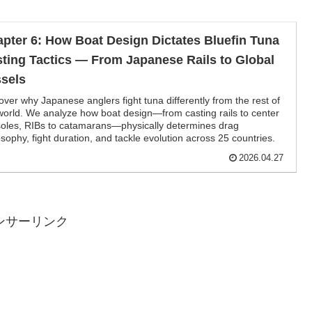
pter 6: How Boat Design Dictates Bluefin Tuna
ting Tactics — From Japanese Rails to Global
sels
over why Japanese anglers fight tuna differently from the rest of
world. We analyze how boat design—from casting rails to center
oles, RIBs to catamarans—physically determines drag
osophy, fight duration, and tackle evolution across 25 countries.
2026.04.27
ンサーリンク