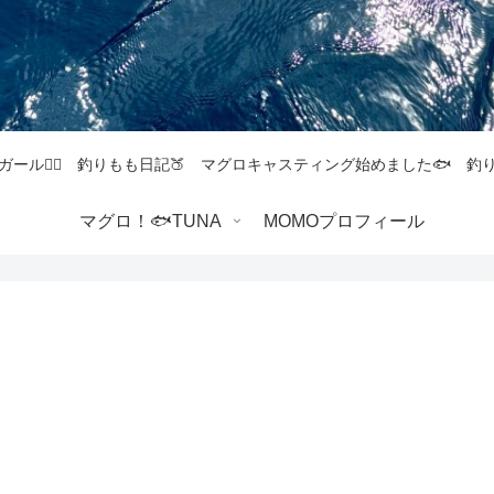
ガール💁‍♀️ 釣りもも日記🍑 マグロキャスティング始めました🐟 
マグロ！🐟TUNA
MOMOプロフィール