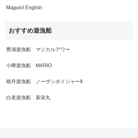
Maguro! English
おすすめ遊漁船
豊浦遊漁船 マジカルアワー
小樽遊漁船 MARIO
積丹遊漁船 ノーザンボイジャーⅡ
白老遊漁船 新栄丸