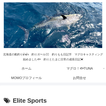
北海道の船釣り🎣🎣 釣りガール💁‍♀️ 釣りもも日記🍑 マグロキャスティング
始めました🐟 釣りとたまに日常の成長日記💓
ホーム
マグロ！🐟TUNA
MOMOプロフィール
お問合せ
Elite Sports