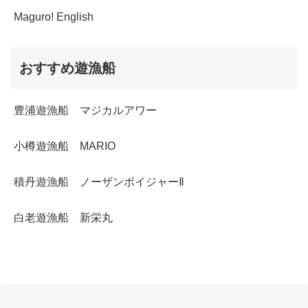
Maguro! English
おすすめ遊漁船
豊浦遊漁船 マジカルアワー
小樽遊漁船 MARIO
積丹遊漁船 ノーザンボイジャーⅡ
白老遊漁船 新栄丸