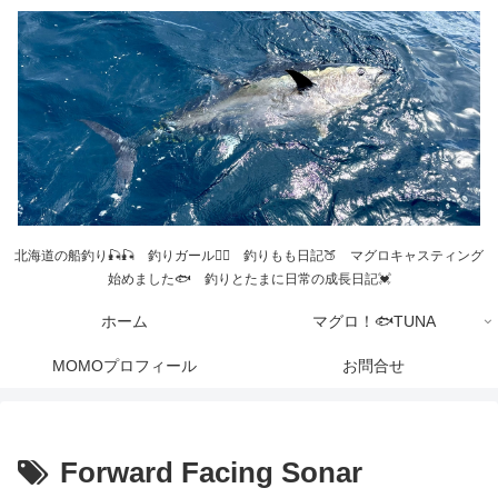
北海道の船釣り🎣🎣 釣りガール💁‍♀️ 釣りもも日記🍑 マグロキャスティング
始めました🐟 釣りとたまに日常の成長日記💓
ホーム
マグロ！🐟TUNA
MOMOプロフィール
お問合せ
Forward Facing Sonar