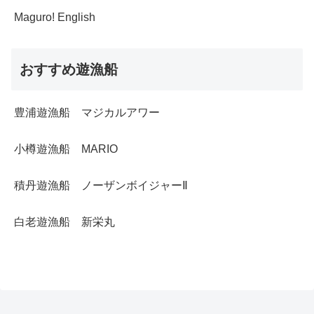
Maguro! English
おすすめ遊漁船
豊浦遊漁船 マジカルアワー
小樽遊漁船 MARIO
積丹遊漁船 ノーザンボイジャーⅡ
白老遊漁船 新栄丸