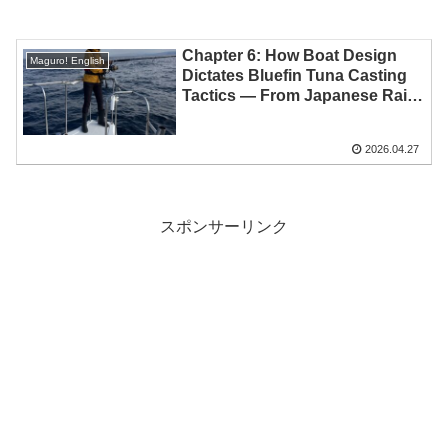
Chapter 6: How Boat Design
Maguro! English
Dictates Bluefin Tuna Casting
Tactics — From Japanese Rails
to Global Vessels
2026.04.27
スポンサーリンク