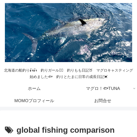
北海道の船釣り🎣🎣 釣りガール💁‍♀️ 釣りもも日記🍑 マグロキャスティング
始めました🐟 釣りとたまに日常の成長日記💓
ホーム
マグロ！🐟TUNA
MOMOプロフィール
お問合せ
global fishing comparison