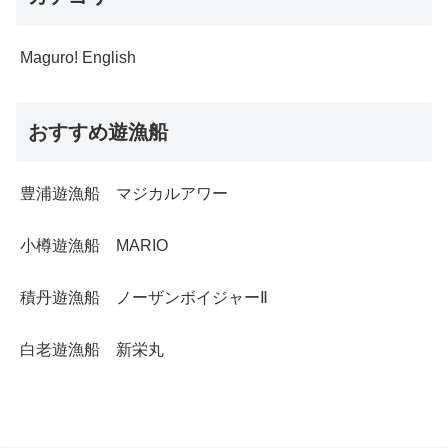
Maguro! English
おすすめ遊漁船
豊浦遊漁船 マジカルアワー
小樽遊漁船 MARIO
積丹遊漁船 ノーザンボイジャーⅡ
白老遊漁船 新栄丸