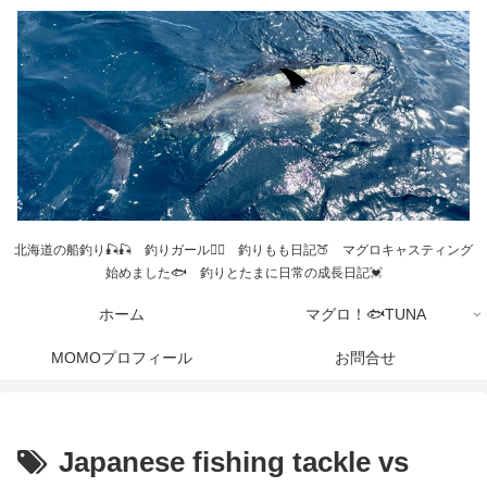
北海道の船釣り🎣🎣 釣りガール💁‍♀️ 釣りもも日記🍑 マグロキャスティング
始めました🐟 釣りとたまに日常の成長日記💓
ホーム
マグロ！🐟TUNA
MOMOプロフィール
お問合せ
Japanese fishing tackle vs