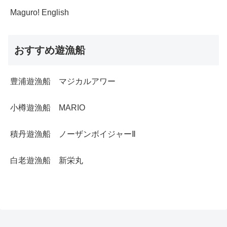
Maguro! English
おすすめ遊漁船
豊浦遊漁船 マジカルアワー
小樽遊漁船 MARIO
積丹遊漁船 ノーザンボイジャーⅡ
白老遊漁船 新栄丸