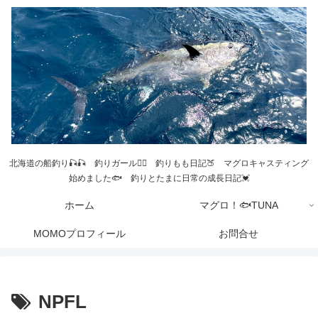
北海道の船釣り🎣🎣 釣りガール💁‍♀️ 釣りもも日記🍑 マグロキャスティング
始めました🐟 釣りとたまに日常の成長日記💓
ホーム
マグロ！🐟TUNA
MOMOプロフィール
お問合せ
NPFL