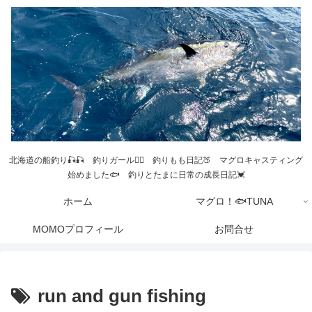
北海道の船釣り🎣🎣 釣りガール💁‍♀️ 釣りもも日記🍑 マグロキャスティング
始めました🐟 釣りとたまに日常の成長日記💓
ホーム
マグロ！🐟TUNA
MOMOプロフィール
お問合せ
run and gun fishing