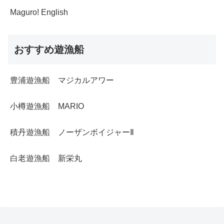
Maguro! English
おすすめ遊漁船
豊浦遊漁船 マジカルアワー
小樽遊漁船 MARIO
積丹遊漁船 ノーザンボイジャーⅡ
白老遊漁船 新栄丸