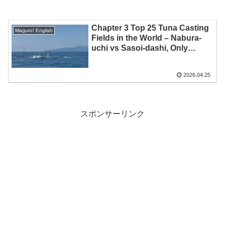
Chapter 3 Top 25 Tuna Casting
Maguro! English
Fields in the World – Nabura-
uchi vs Sasoi-dashi, Only
Japan Is Different
2026.04.25
スポンサーリンク