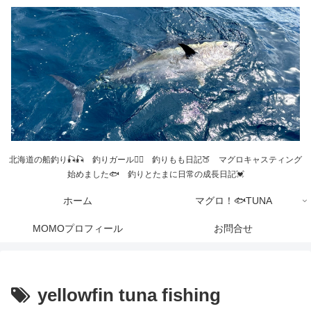
北海道の船釣り🎣🎣 釣りガール💁‍♀️ 釣りもも日記🍑 マグロキャスティング
始めました🐟 釣りとたまに日常の成長日記💓
ホーム
マグロ！🐟TUNA
MOMOプロフィール
お問合せ
yellowfin tuna fishing