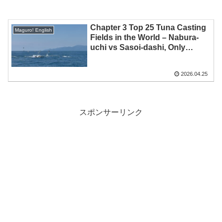
Chapter 3 Top 25 Tuna Casting
Maguro! English
Fields in the World – Nabura-
uchi vs Sasoi-dashi, Only
Japan Is Different
2026.04.25
スポンサーリンク