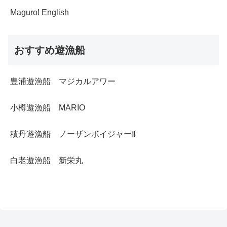
Maguro! English
おすすめ遊漁船
豊浦遊漁船 マジカルアワー
小樽遊漁船 MARIO
積丹遊漁船 ノーザンボイジャーⅡ
白老遊漁船 新栄丸