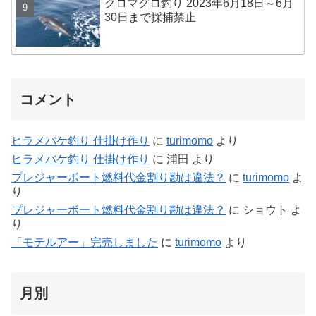
クロマグロ釣り 2023年6月18日～6月
30日まで採捕禁止
コメント
ヒラメバケ釣り 仕掛け作り
に
turimomo
より
ヒラメバケ釣り 仕掛け作り
に
浦田
より
プレジャーボート燃料代金割り勘は違法？
に
turimomo
よ
り
プレジャーボート燃料代金割り勘は違法？
に
ショウト
よ
り
「モテルアー」完売しました
に
turimomo
より
月別