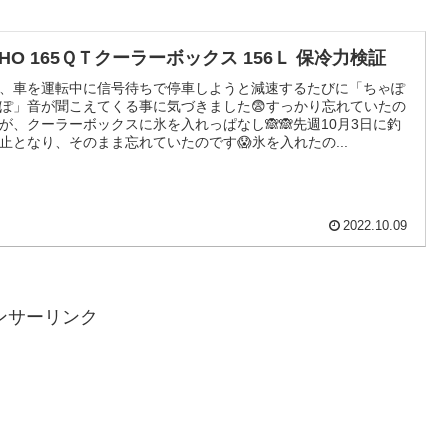
HO 165ＱＴクーラーボックス 156Ｌ 保冷力検証
、車を運転中に信号待ちで停車しようと減速するたびに「ちゃぽ
ぽ」音が聞こえてくる事に気づきました😨すっかり忘れていたの
が、クーラーボックスに氷を入れっぱなし🙈🙈先週10月3日に釣
止となり、そのまま忘れていたのです😱氷を入れたの...
2022.10.09
ンサーリンク