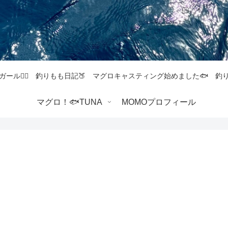
ガール💁‍♀️ 釣りもも日記🍑 マグロキャスティング始めました🐟 
マグロ！🐟TUNA
MOMOプロフィール