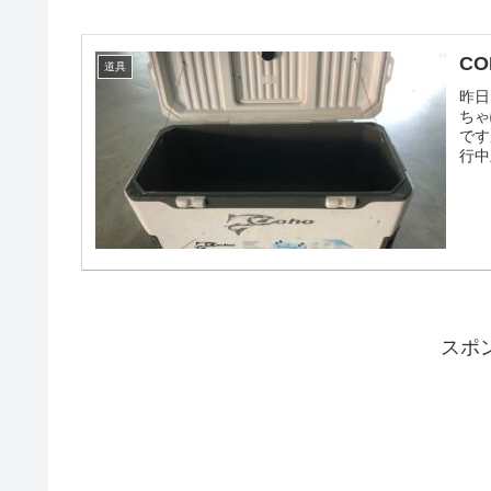
CO
道具
昨日
ちゃ
です
行中
スポ