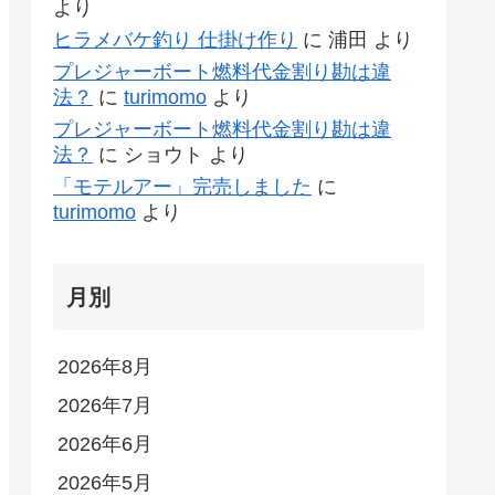
より
ヒラメバケ釣り 仕掛け作り
に
浦田
より
プレジャーボート燃料代金割り勘は違
法？
に
turimomo
より
プレジャーボート燃料代金割り勘は違
法？
に
ショウト
より
「モテルアー」完売しました
に
turimomo
より
月別
2026年8月
2026年7月
2026年6月
2026年5月