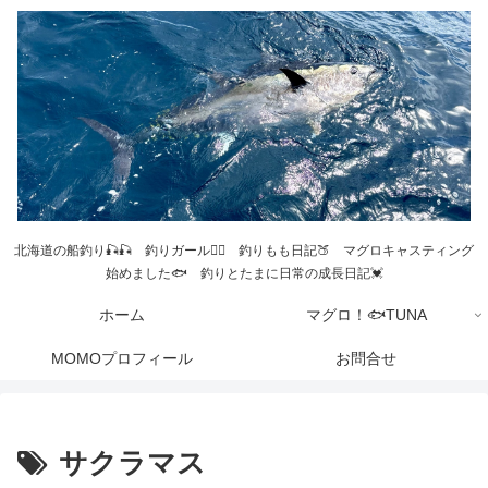
北海道の船釣り🎣🎣 釣りガール💁‍♀️ 釣りもも日記🍑 マグロキャスティング
始めました🐟 釣りとたまに日常の成長日記💓
ホーム
マグロ！🐟TUNA
MOMOプロフィール
お問合せ
サクラマス