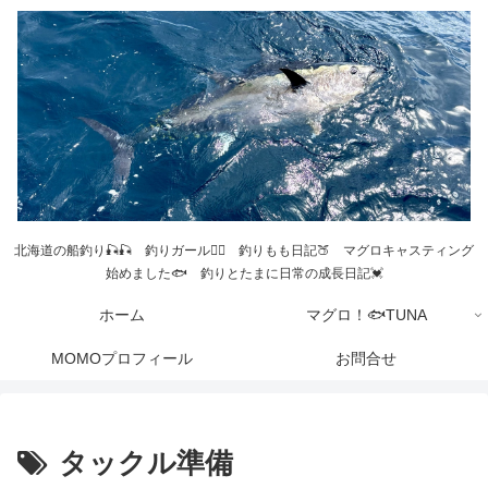
北海道の船釣り🎣🎣 釣りガール💁‍♀️ 釣りもも日記🍑 マグロキャスティング
始めました🐟 釣りとたまに日常の成長日記💓
ホーム
マグロ！🐟TUNA
MOMOプロフィール
お問合せ
タックル準備