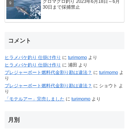
クロマグロ釣り 2023年6月18日～6月
30日まで採捕禁止
コメント
ヒラメバケ釣り 仕掛け作り
に
turimomo
より
ヒラメバケ釣り 仕掛け作り
に
浦田
より
プレジャーボート燃料代金割り勘は違法？
に
turimomo
よ
り
プレジャーボート燃料代金割り勘は違法？
に
ショウト
よ
り
「モテルアー」完売しました
に
turimomo
より
月別