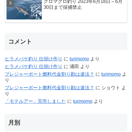
クロマグロ釣り 2023年6月18日～6月
30日まで採捕禁止
コメント
ヒラメバケ釣り 仕掛け作り
に
turimomo
より
ヒラメバケ釣り 仕掛け作り
に
浦田
より
プレジャーボート燃料代金割り勘は違法？
に
turimomo
よ
り
プレジャーボート燃料代金割り勘は違法？
に
ショウト
よ
り
「モテルアー」完売しました
に
turimomo
より
月別