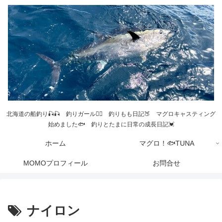
北海道の船釣り🎣🎣 釣りガール💁‍♀️ 釣りもも日記🍑 マグロキャスティング
始めました🐟 釣りとたまに日常の成長日記💓
ホーム
マグロ！🐟TUNA
MOMOプロフィール
お問合せ
ナイロン