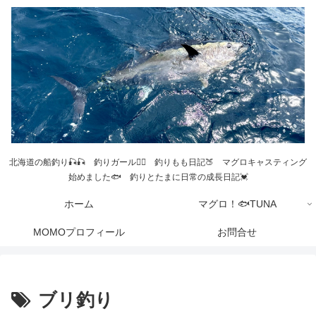
北海道の船釣り🎣🎣 釣りガール💁‍♀️ 釣りもも日記🍑 マグロキャスティング
始めました🐟 釣りとたまに日常の成長日記💓
ホーム
マグロ！🐟TUNA
MOMOプロフィール
お問合せ
ブリ釣り