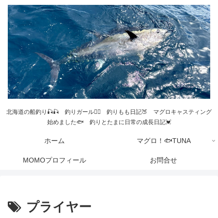
北海道の船釣り🎣🎣 釣りガール💁‍♀️ 釣りもも日記🍑 マグロキャスティング
始めました🐟 釣りとたまに日常の成長日記💓
ホーム
マグロ！🐟TUNA
MOMOプロフィール
お問合せ
プライヤー