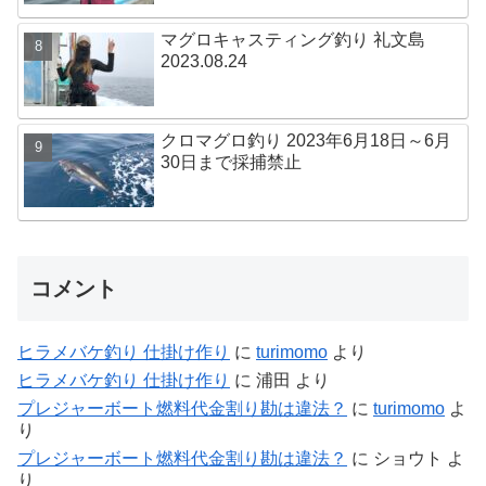
マグロキャスティング釣り 礼文島
2023.08.24
クロマグロ釣り 2023年6月18日～6月
30日まで採捕禁止
コメント
ヒラメバケ釣り 仕掛け作り
に
turimomo
より
ヒラメバケ釣り 仕掛け作り
に
浦田
より
プレジャーボート燃料代金割り勘は違法？
に
turimomo
よ
り
プレジャーボート燃料代金割り勘は違法？
に
ショウト
よ
り