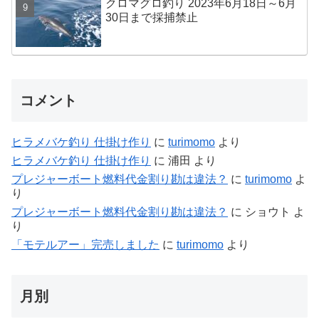
クロマグロ釣り 2023年6月18日～6月
30日まで採捕禁止
コメント
ヒラメバケ釣り 仕掛け作り
に
turimomo
より
ヒラメバケ釣り 仕掛け作り
に
浦田
より
プレジャーボート燃料代金割り勘は違法？
に
turimomo
よ
り
プレジャーボート燃料代金割り勘は違法？
に
ショウト
よ
り
「モテルアー」完売しました
に
turimomo
より
月別