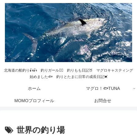
北海道の船釣り🎣🎣 釣りガール💁‍♀️ 釣りもも日記🍑 マグロキャスティング
始めました🐟 釣りとたまに日常の成長日記💓
ホーム
マグロ！🐟TUNA
MOMOプロフィール
お問合せ
世界の釣り場