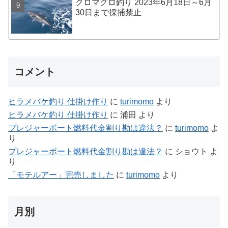
クロマグロ釣り 2023年6月18日～6月
30日まで採捕禁止
コメント
ヒラメバケ釣り 仕掛け作り
に
turimomo
より
ヒラメバケ釣り 仕掛け作り
に
浦田
より
プレジャーボート燃料代金割り勘は違法？
に
turimomo
よ
り
プレジャーボート燃料代金割り勘は違法？
に
ショウト
よ
り
「モテルアー」完売しました
に
turimomo
より
月別