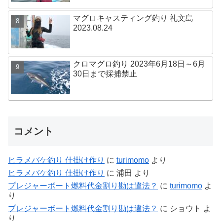
マグロキャスティング釣り 礼文島
2023.08.24
クロマグロ釣り 2023年6月18日～6月
30日まで採捕禁止
コメント
ヒラメバケ釣り 仕掛け作り
に
turimomo
より
ヒラメバケ釣り 仕掛け作り
に
浦田
より
プレジャーボート燃料代金割り勘は違法？
に
turimomo
よ
り
プレジャーボート燃料代金割り勘は違法？
に
ショウト
よ
り