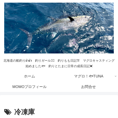
北海道の船釣り🎣🎣 釣りガール💁‍♀️ 釣りもも日記🍑 マグロキャスティング
始めました🐟 釣りとたまに日常の成長日記💓
ホーム
マグロ！🐟TUNA
MOMOプロフィール
お問合せ
冷凍庫