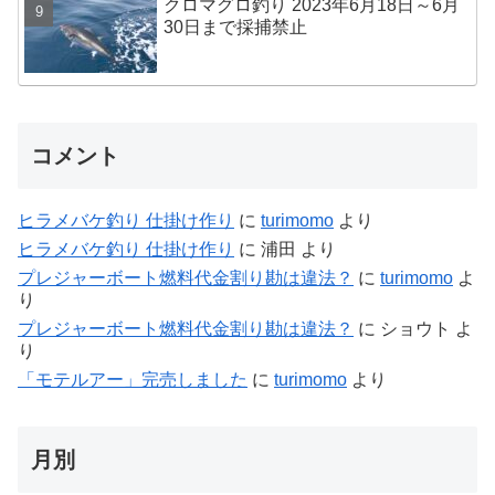
クロマグロ釣り 2023年6月18日～6月
30日まで採捕禁止
コメント
ヒラメバケ釣り 仕掛け作り
に
turimomo
より
ヒラメバケ釣り 仕掛け作り
に
浦田
より
プレジャーボート燃料代金割り勘は違法？
に
turimomo
よ
り
プレジャーボート燃料代金割り勘は違法？
に
ショウト
よ
り
「モテルアー」完売しました
に
turimomo
より
月別