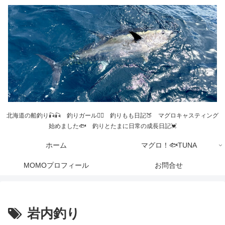
北海道の船釣り🎣🎣 釣りガール💁‍♀️ 釣りもも日記🍑 マグロキャスティング
始めました🐟 釣りとたまに日常の成長日記💓
ホーム
マグロ！🐟TUNA
MOMOプロフィール
お問合せ
岩内釣り