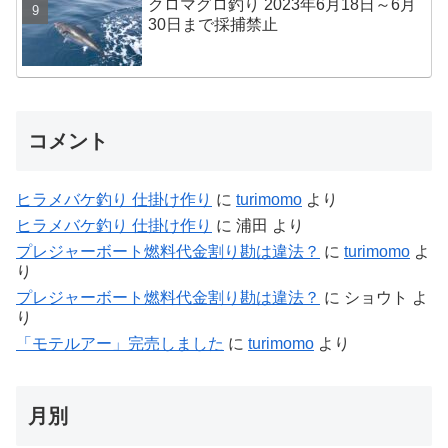
クロマグロ釣り 2023年6月18日～6月
30日まで採捕禁止
コメント
ヒラメバケ釣り 仕掛け作り
に
turimomo
より
ヒラメバケ釣り 仕掛け作り
に
浦田
より
プレジャーボート燃料代金割り勘は違法？
に
turimomo
よ
り
プレジャーボート燃料代金割り勘は違法？
に
ショウト
よ
り
「モテルアー」完売しました
に
turimomo
より
月別