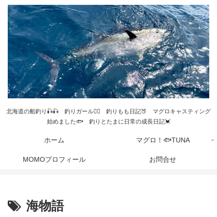
北海道の船釣り🎣🎣 釣りガール💁‍♀️ 釣りもも日記🍑 マグロキャスティング
始めました🐟 釣りとたまに日常の成長日記💓
ホーム
マグロ！🐟TUNA
MOMOプロフィール
お問合せ
海物語