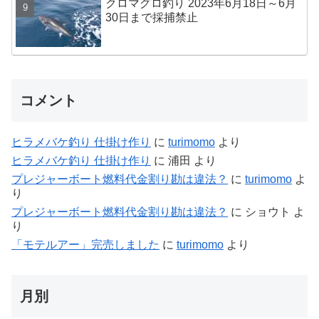
クロマグロ釣り 2023年6月18日～6月
30日まで採捕禁止
コメント
ヒラメバケ釣り 仕掛け作り
に
turimomo
より
ヒラメバケ釣り 仕掛け作り
に
浦田
より
プレジャーボート燃料代金割り勘は違法？
に
turimomo
よ
り
プレジャーボート燃料代金割り勘は違法？
に
ショウト
よ
り
「モテルアー」完売しました
に
turimomo
より
月別