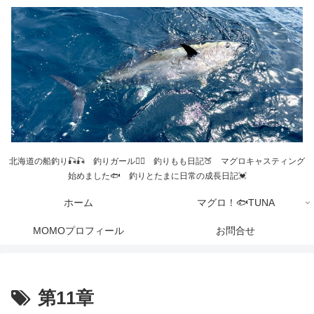
北海道の船釣り🎣🎣 釣りガール💁‍♀️ 釣りもも日記🍑 マグロキャスティング
始めました🐟 釣りとたまに日常の成長日記💓
ホーム
マグロ！🐟TUNA
MOMOプロフィール
お問合せ
第11章