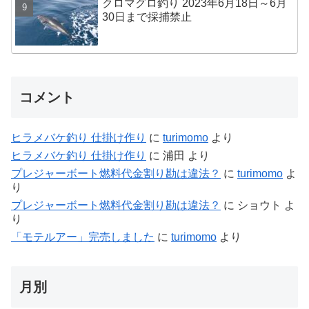
クロマグロ釣り 2023年6月18日～6月
30日まで採捕禁止
コメント
ヒラメバケ釣り 仕掛け作り
に
turimomo
より
ヒラメバケ釣り 仕掛け作り
に
浦田
より
プレジャーボート燃料代金割り勘は違法？
に
turimomo
よ
り
プレジャーボート燃料代金割り勘は違法？
に
ショウト
よ
り
「モテルアー」完売しました
に
turimomo
より
月別