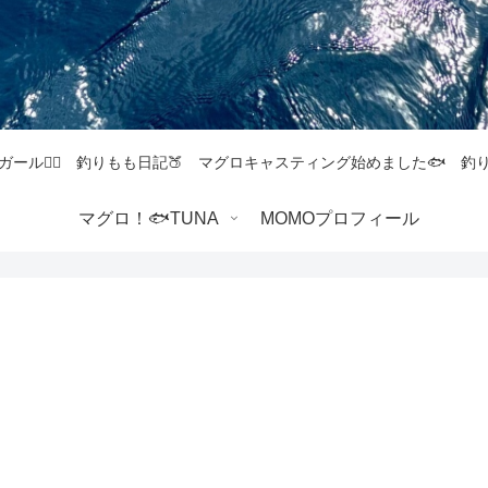
ガール💁‍♀️ 釣りもも日記🍑 マグロキャスティング始めました🐟 
マグロ！🐟TUNA
MOMOプロフィール