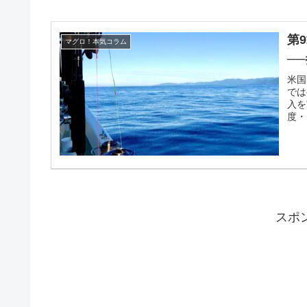
第
マグロ！本気コラム
─
米国
では
入を
度・
スポ