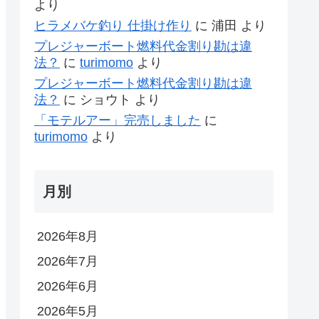
より
ヒラメバケ釣り 仕掛け作り
に
浦田
より
プレジャーボート燃料代金割り勘は違
法？
に
turimomo
より
プレジャーボート燃料代金割り勘は違
法？
に
ショウト
より
「モテルアー」完売しました
に
turimomo
より
月別
2026年8月
2026年7月
2026年6月
2026年5月