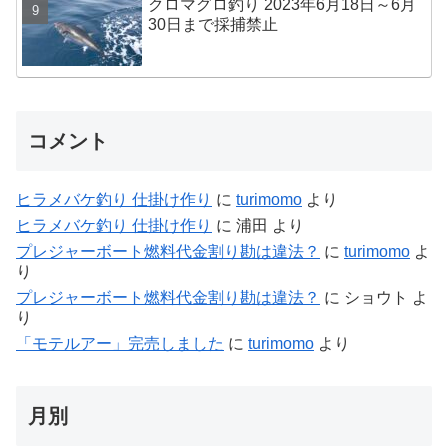
クロマグロ釣り 2023年6月18日～6月
30日まで採捕禁止
コメント
ヒラメバケ釣り 仕掛け作り
に
turimomo
より
ヒラメバケ釣り 仕掛け作り
に
浦田
より
プレジャーボート燃料代金割り勘は違法？
に
turimomo
よ
り
プレジャーボート燃料代金割り勘は違法？
に
ショウト
よ
り
「モテルアー」完売しました
に
turimomo
より
月別