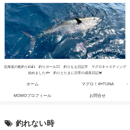
北海道の船釣り🎣🎣 釣りガール💁‍♀️ 釣りもも日記🍑 マグロキャスティング
始めました🐟 釣りとたまに日常の成長日記💓
ホーム
マグロ！🐟TUNA
MOMOプロフィール
お問合せ
釣れない時