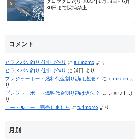
クロマグロ釣り 2023年6月18日～6月
30日まで採捕禁止
コメント
ヒラメバケ釣り 仕掛け作り
に
turimomo
より
ヒラメバケ釣り 仕掛け作り
に
浦田
より
プレジャーボート燃料代金割り勘は違法？
に
turimomo
よ
り
プレジャーボート燃料代金割り勘は違法？
に
ショウト
よ
り
「モテルアー」完売しました
に
turimomo
より
月別