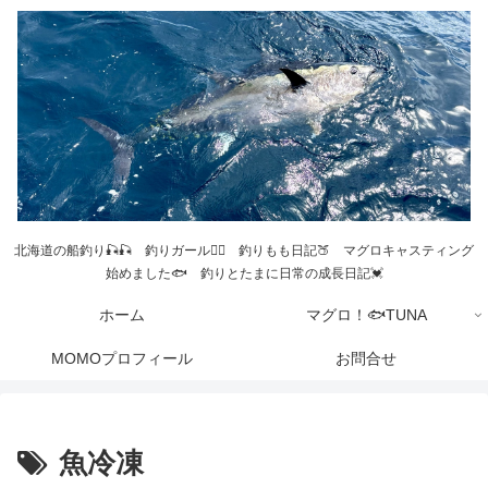
北海道の船釣り🎣🎣 釣りガール💁‍♀️ 釣りもも日記🍑 マグロキャスティング
始めました🐟 釣りとたまに日常の成長日記💓
ホーム
マグロ！🐟TUNA
MOMOプロフィール
お問合せ
魚冷凍