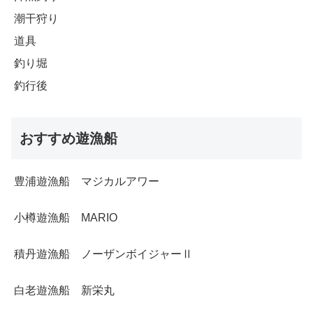
潮干狩り
道具
釣り堀
釣行後
おすすめ遊漁船
豊浦遊漁船 マジカルアワー
小樽遊漁船 MARIO
積丹遊漁船 ノーザンボイジャーⅡ
白老遊漁船 新栄丸