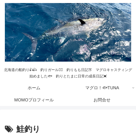
北海道の船釣り🎣🎣 釣りガール💁‍♀️ 釣りもも日記🍑 マグロキャスティング
始めました🐟 釣りとたまに日常の成長日記💓
ホーム
マグロ！🐟TUNA
MOMOプロフィール
お問合せ
鮭釣り