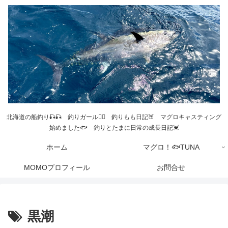
北海道の船釣り🎣🎣 釣りガール💁‍♀️ 釣りもも日記🍑 マグロキャスティング
始めました🐟 釣りとたまに日常の成長日記💓
ホーム
マグロ！🐟TUNA
MOMOプロフィール
お問合せ
黒潮