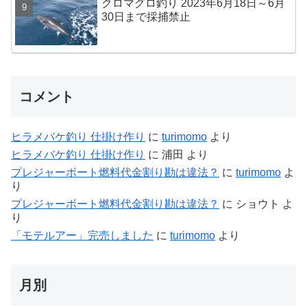
クロマグロ釣り 2023年6月18日～6月
30日まで採捕禁止
コメント
ヒラメバケ釣り 仕掛け作り
に
turimomo
より
ヒラメバケ釣り 仕掛け作り
に
浦田
より
プレジャーボート燃料代金割り勘は違法？
に
turimomo
よ
り
プレジャーボート燃料代金割り勘は違法？
に
ショウト
よ
り
「モテルアー」完売しました
に
turimomo
より
月別