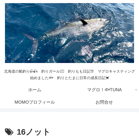
北海道の船釣り🎣🎣 釣りガール💁‍♀️ 釣りもも日記🍑 マグロキャスティング
始めました🐟 釣りとたまに日常の成長日記💓
ホーム
マグロ！🐟TUNA
MOMOプロフィール
お問合せ
16ノット