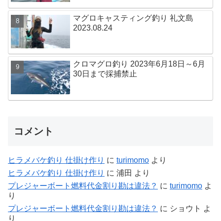
マグロキャスティング釣り 礼文島
2023.08.24
クロマグロ釣り 2023年6月18日～6月
30日まで採捕禁止
コメント
ヒラメバケ釣り 仕掛け作り
に
turimomo
より
ヒラメバケ釣り 仕掛け作り
に
浦田
より
プレジャーボート燃料代金割り勘は違法？
に
turimomo
よ
り
プレジャーボート燃料代金割り勘は違法？
に
ショウト
よ
り