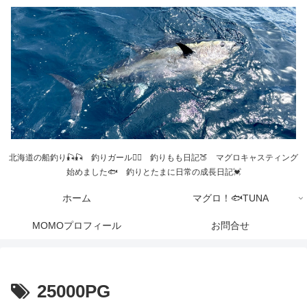
北海道の船釣り🎣🎣 釣りガール💁‍♀️ 釣りもも日記🍑 マグロキャスティング
始めました🐟 釣りとたまに日常の成長日記💓
ホーム
マグロ！🐟TUNA
MOMOプロフィール
お問合せ
25000PG