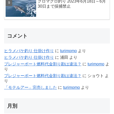
クロマグロ釣り 2023年6月18日～6月
30日まで採捕禁止
コメント
ヒラメバケ釣り 仕掛け作り
に
turimomo
より
ヒラメバケ釣り 仕掛け作り
に
浦田
より
プレジャーボート燃料代金割り勘は違法？
に
turimomo
よ
り
プレジャーボート燃料代金割り勘は違法？
に
ショウト
よ
り
「モテルアー」完売しました
に
turimomo
より
月別