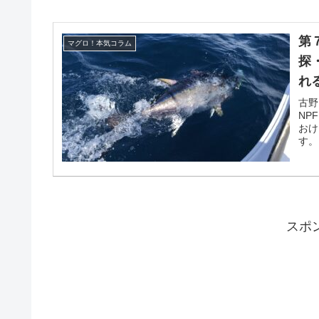
第
マグロ！本気コラム
探
れ
古野
NP
おけ
す。
スポ