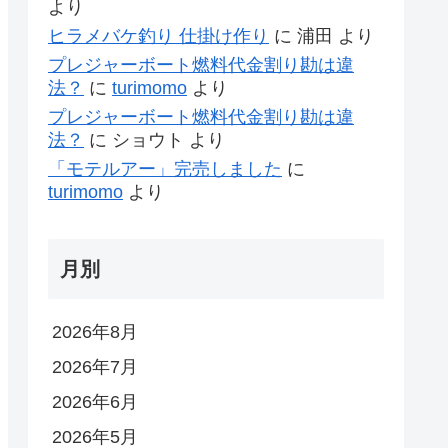
より
ヒラメバケ釣り 仕掛け作り
に
浦田
より
プレジャーボート燃料代金割り勘は違
法？
に
turimomo
より
プレジャーボート燃料代金割り勘は違
法？
に
ショウト
より
「モテルアー」完売しました
に
turimomo
より
月別
2026年8月
2026年7月
2026年6月
2026年5月