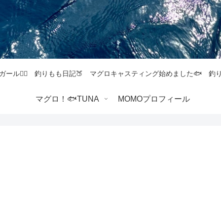
ガール💁‍♀️ 釣りもも日記🍑 マグロキャスティング始めました🐟 
マグロ！🐟TUNA
MOMOプロフィール