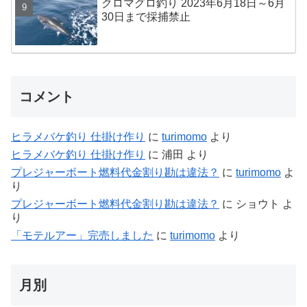
クロマグロ釣り 2023年6月18日～6月
30日まで採捕禁止
コメント
ヒラメバケ釣り 仕掛け作り
に
turimomo
より
ヒラメバケ釣り 仕掛け作り
に
浦田
より
プレジャーボート燃料代金割り勘は違法？
に
turimomo
よ
り
プレジャーボート燃料代金割り勘は違法？
に
ショウト
よ
り
「モテルアー」完売しました
に
turimomo
より
月別