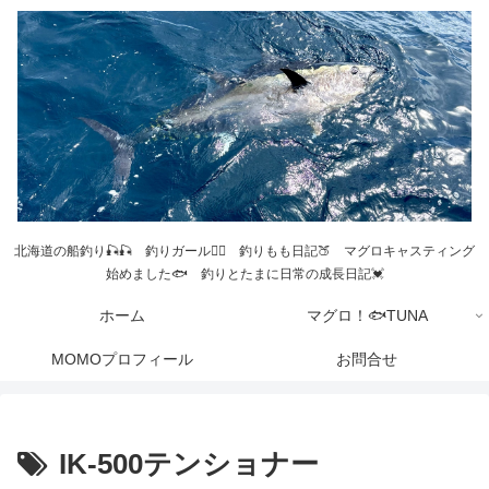
北海道の船釣り🎣🎣 釣りガール💁‍♀️ 釣りもも日記🍑 マグロキャスティング
始めました🐟 釣りとたまに日常の成長日記💓
ホーム
マグロ！🐟TUNA
MOMOプロフィール
お問合せ
IK-500テンショナー