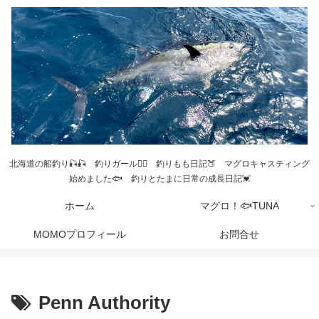
北海道の船釣り🎣🎣 釣りガール💁‍♀️ 釣りもも日記🍑 マグロキャスティング
始めました🐟 釣りとたまに日常の成長日記💓
ホーム
マグロ！🐟TUNA
MOMOプロフィール
お問合せ
Penn Authority