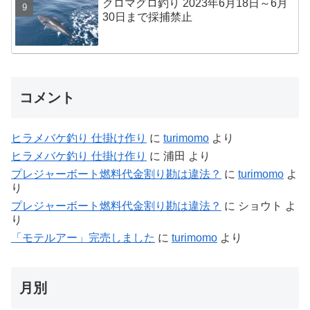
クロマグロ釣り 2023年6月18日～6月
30日まで採捕禁止
コメント
ヒラメバケ釣り 仕掛け作り
に
turimomo
より
ヒラメバケ釣り 仕掛け作り
に
浦田
より
プレジャーボート燃料代金割り勘は違法？
に
turimomo
よ
り
プレジャーボート燃料代金割り勘は違法？
に
ショウト
よ
り
「モテルアー」完売しました
に
turimomo
より
月別