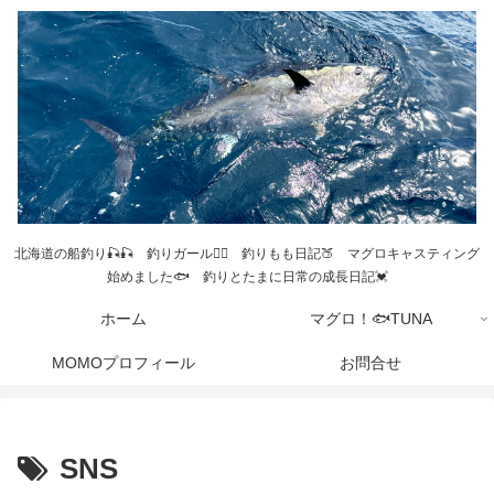
北海道の船釣り🎣🎣 釣りガール💁‍♀️ 釣りもも日記🍑 マグロキャスティング
始めました🐟 釣りとたまに日常の成長日記💓
ホーム
マグロ！🐟TUNA
MOMOプロフィール
お問合せ
SNS