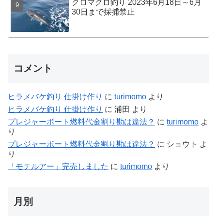
クロマグロ釣り 2023年6月18日～6月
30日まで採捕禁止
コメント
ヒラメバケ釣り 仕掛け作り
に
turimomo
より
ヒラメバケ釣り 仕掛け作り
に
浦田
より
プレジャーボート燃料代金割り勘は違法？
に
turimomo
よ
り
プレジャーボート燃料代金割り勘は違法？
に
ショウト
よ
り
「モテルアー」完売しました
に
turimomo
より
月別