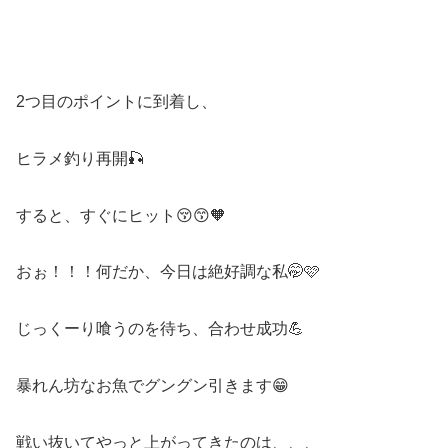
2つ目のポイントに到着し、
ヒラメ釣り再開🎣
すると、すぐにヒット😚😙🧡
おぉ！！！何だか、今日は絶好調な私🤭🩷
じっくーり喰うのを待ち、合わせ成功💪
暴れん坊なお魚でグングン引きます😁
戦い抜いてやっと上がってきたのは、、、