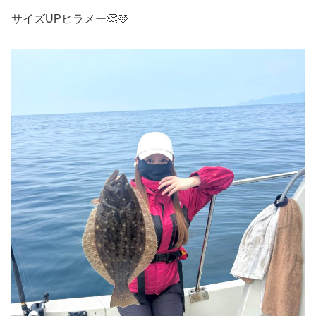
サイズUPヒラメー👏🩷