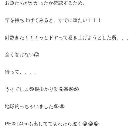
お魚たちがかかったか確認するため、
竿を持ち上げてみると、すでに重たい！！！
針数きた！！！っとドヤって巻き上げようとした所、、、
全く巻けない🥶
待って、、、、
うそでしょ😨根掛かり勃発😱😱😱
地球釣っちゃいました😭😭
PEを140mも出してて切れたら泣く😭😭😭