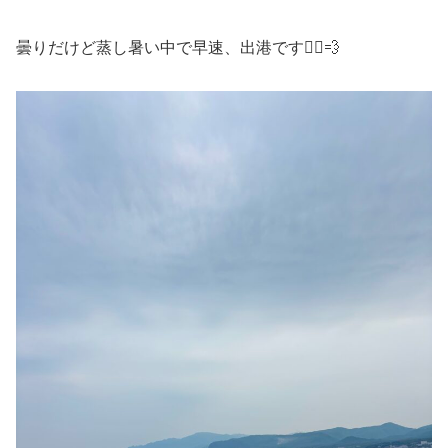
曇りだけど蒸し暑い中で早速、出港です🏃‍♀️💨