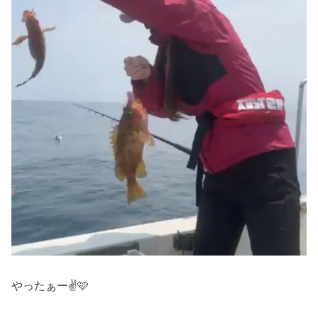
やったぁー✌️🩷