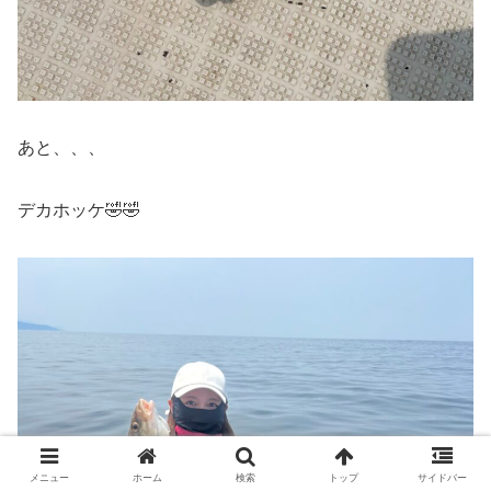
あと、、、
デカホッケ🤣🤣
メニュー
ホーム
検索
トップ
サイドバー