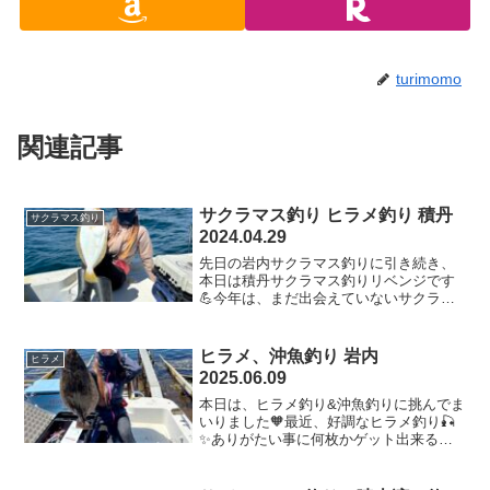
turimomo
関連記事
サクラマス釣り ヒラメ釣り 積丹
サクラマス釣り
2024.04.29
先日の岩内サクラマス釣りに引き続き、
本日は積丹サクラマス釣りリベンジです
💪今年は、まだ出会えていないサクラマ
ス🙈こないだの岩内釣行では、食べるの
が大好きなホッケが大漁で大満足の釣り
で終了したのですが、、、今日はどうに
ヒラメ、沖魚釣り 岩内
ヒラメ
かサクラマスを釣りたい🥹...
2025.06.09
本日は、ヒラメ釣り&沖魚釣りに挑んでま
いりました🧡最近、好調なヒラメ釣り🎣
✨ありがたい事に何枚かゲット出来る日
が多く、初心者すぎる私には、毎回ヒラ
メ釣り練習になります💪💓そして、沖魚