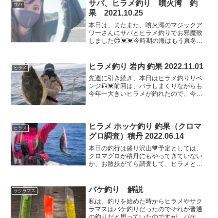
釣りは、ヤナギノマイが美味しすぎて、
サバ、ヒラメ釣り 噴火湾 釣
サバ
毎日のように食べている...
果 2021.10.25
本日は、またまた、噴火湾のマジックア
ワーさんにサバとヒラメ釣りでお邪魔致
しました😊💓💓今時期の海はもう真冬で
す😨今回は、カイロを12個に追加して出
港😁💓早朝は、海から湯気がでていまし
た😱😱まずは、サバポイントへ🏃🏻‍♀️ジギ
ヒラメ釣り 岩内 釣果 2022.11.01
ヒラメ
ング開始💪💓真剣...
先週に引き続き、本日はヒラメ釣りリベ
ンジ🎣💓前回は、バラしまくりながらも
今年一大きいヒラメが釣れたので、今日
は、バラさないでたくさん釣り上げる事
とあわよくば、今年一大きい子を更新す
る事が目標💪今日の天候は、10時頃から
風が5mという予報でし...
ヒラメ ホッケ釣り 釣果（クロマ
ヒラメ
グロ調査）積丹 2022.06.14
本日の釣行は盛り沢山🧡予定としては、
クロマグロが積丹にもやってきていない
か、お散歩がてら調査して、ヒラメとホ
ッケ釣りです✨今日のお天気は予報によ
ると凪で快晴👏だったのですが、出港し
てみると雨が降りそうなどんより曇り🙈
バケ釣り 解説
サクラマス
でも、去年のこんな曇りの...
私は、釣りを始めた時からヒラメやサク
ラマスはバケ釣りだったのでそれが普通
の釣りだと思っていたのですが、バケ釣