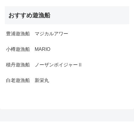
おすすめ遊漁船
豊浦遊漁船 マジカルアワー
小樽遊漁船 MARIO
積丹遊漁船 ノーザンボイジャーⅡ
白老遊漁船 新栄丸