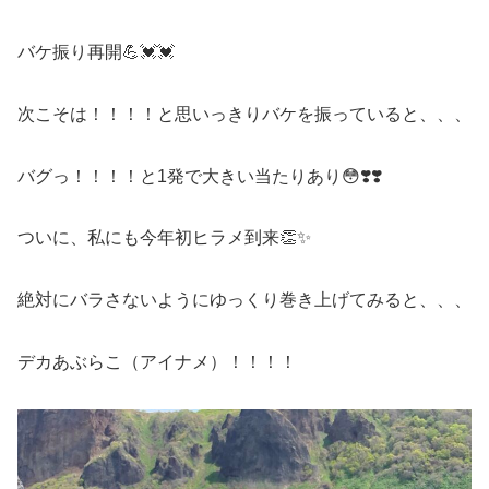
バケ振り再開💪💓💓
次こそは！！！！と思いっきりバケを振っていると、、、
バグっ！！！！と1発で大きい当たりあり😳❣️❣️
ついに、私にも今年初ヒラメ到来👏✨
絶対にバラさないようにゆっくり巻き上げてみると、、、
デカあぶらこ（アイナメ）！！！！