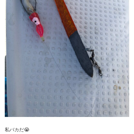
私バカだ😭