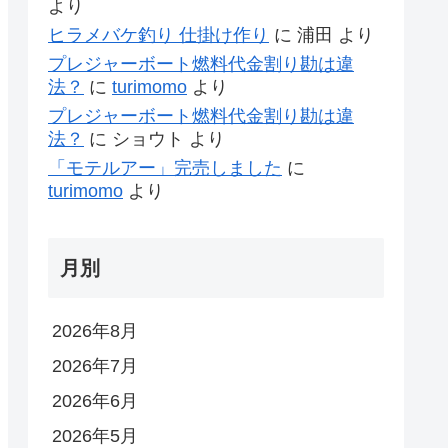
より
ヒラメバケ釣り 仕掛け作り
に
浦田
より
プレジャーボート燃料代金割り勘は違
法？
に
turimomo
より
プレジャーボート燃料代金割り勘は違
法？
に
ショウト
より
「モテルアー」完売しました
に
turimomo
より
月別
2026年8月
2026年7月
2026年6月
2026年5月