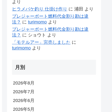
より
ヒラメバケ釣り 仕掛け作り
に
浦田
より
プレジャーボート燃料代金割り勘は違
法？
に
turimomo
より
プレジャーボート燃料代金割り勘は違
法？
に
ショウト
より
「モテルアー」完売しました
に
turimomo
より
月別
2026年8月
2026年7月
2026年6月
2026年5月