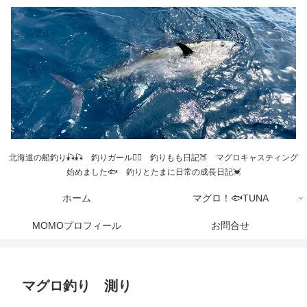
北海道の船釣り🎣🎣 釣りガール💁‍♀️ 釣りもも日記🍑 マグロキャスティング
始めました🐟 釣りとたまに日常の成長日記💓
ホーム
マグロ！🐟TUNA
MOMOプロフィール
お問合せ
マグロ釣り 測り