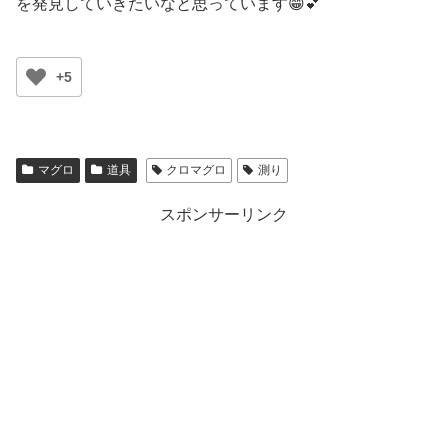
を発見していきたいなと思っています😁💕
+5
マグロ
道具
クロマグロ
測り
スポンサーリンク