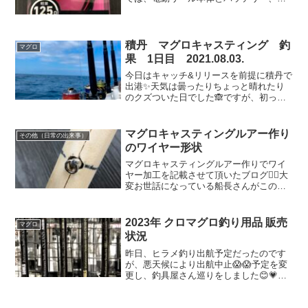
れから、電動リールコードが必要になり
ます😃そこで、今回は電動リールコード
について記載したいと思います✨年間30
回ぐらい電動リールを...
積丹 マグロキャスティング 釣
マグロ
果 1日目 2021.08.03.
今日はキャッチ&リリースを前提に積丹で
出港✨天気は曇ったりちょっと晴れたり
のクズついた日でした🙈ですが、初っ端
からゴン太ちゃんの跳ねがちょこちょこ
あり！！！期待大で沖の方に向かいまし
た😊そこからが、なかなか厳しい戦い😨
マグロキャスティングルアー作り
その他（日常の出来事）
たまに2.3匹跳ねるの...
のワイヤー形状
マグロキャスティングルアー作りでワイ
ヤー加工を記載させて頂いたブログ💁‍♀️大
変お世話になっている船長さんがこのブ
ログ記事を読んでくださり、貴重なアド
バイスを頂きました☺️その内容は、「貫
通式ではなく半円で作るのもありだけ
2023年 クロマグロ釣り用品 販売
マグロ
ど、ワイヤーで前の...
状況
昨日、ヒラメ釣り出航予定だったのです
が、悪天候により出航中止😱😱予定を変
更し、釣具屋さん巡りをしました😊💗今
回、拝見しようと見て回ったのは、マグ
ロキャスティング用品🎣✨2023年度、今