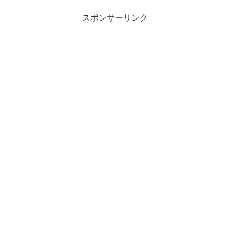
時期(05/29現在)のマグロ釣り用品の状況
が知りたく調...
スポンサーリンク