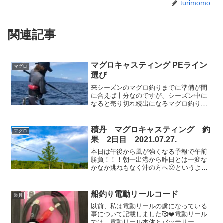
turimomo
関連記事
マグロキャスティング PEライン
マグロ
選び
来シーズンのマグロ釣りまでに準備が間
に合えば十分なのですが、シーズン中に
なると売り切れ続出になるマグロ釣りア
イテム🎣✨気が早いのですが、巻き替え
のPE選びをしています😘2021年、現在で
私の周りの方に関して言えばマグロキャ
積丹 マグロキャスティング 釣
マグロ
スティングPEは4...
果 2日目 2021.07.27.
本日は午後から風が強くなる予報で午前
勝負！！！朝一出港から昨日とは一変な
かなか跳ねもなく沖の方へ😖というよ
り、風が強めで波なのか跳ねてるのか見
分けがつけにくい状態でした😣探し回っ
てやっとナブラが湧いてるのを見つけ全
船釣り電動リールコード
道具
速力で駆けつけても沈まれる...
以前、私は電動リールの虜になっている
事について記載しました🥰❤️電動リール
では、電動リール本体とバッテリー、そ