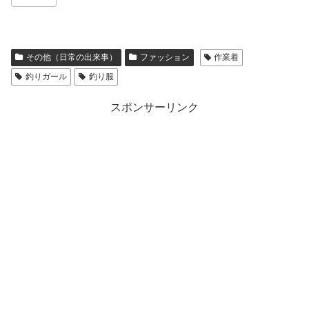
その他（日常の出来事）
ファッション
作業着
釣りガール
釣り服
スポンサーリンク