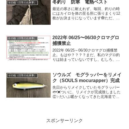
ワクチン接種✨注射は、...
冬釣り 防寒 電熱ベスト
その他（日常の出来事）
最近の寒さに耐えれず、毎回、釣りの時
にはカイロを体の至る所に張りまくり12
枚がお決まりになっています🙈ただ、冬
の釣りの時にいつも思う事があり、寒す
ぎる時のカイロって暖かいというより、
なんだか温い感じの暖かさ🤔🤔カイロ貼
りまくりでコスパが悪い...
2022年 06/25〜06/30クロマグロ
その他（日常の出来事）
捕獲禁止
2022年 06/25～06/30クロマグロ捕獲禁
止。もはや？？？？まだ、私のマグロ釣
りは始まっていないですし、むしろ、ク
ロマグロの姿すら見れていません。今更
ですが、水産庁のホームページをもう一
度確認してみました。去年の8/21以降、
ソウルズ モグラッパーをリメイ
その他（日常の出来事）
捕獲禁...
ク（SOULS mocurapper）完成
先日からリメイクしていたモグラッパー
🐟💓ついに、リメイクが完成致しました
👏✨だいぶ暖かくなってきた北海道です
が、最後のトップコート硬化に時間がか
かりました😖色味は、今回作成した貫通
式ルアーで気に入った色味と同じ色味に
してみました😁❣️先に完...
スポンサーリンク