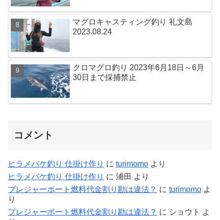
マグロキャスティング釣り 礼文島
2023.08.24
クロマグロ釣り 2023年6月18日～6月
30日まで採捕禁止
コメント
ヒラメバケ釣り 仕掛け作り
に
turimomo
より
ヒラメバケ釣り 仕掛け作り
に
浦田
より
プレジャーボート燃料代金割り勘は違法？
に
turimomo
よ
り
プレジャーボート燃料代金割り勘は違法？
に
ショウト
よ