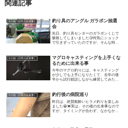
関連記事
釣り具のアングル ガラポン抽選
その他（日常の出来事）
会
先日、釣り具センターのガラポンくじで
惨敗してしまいました🥲何気にショック
で引きずっていたのですが、そんな時に
届いたステキなDMのお便り😳💓💓なん
と！！！！釣り具のアングルさんでガラ
ポンくじが、引けるというご案内なので
マグロキャスティングを上手くな
その他（日常の出来事）
す😍😍わあーーーーい👏💗...
るために出来る事
今年のマグロ釣りには、キャスティング
が少しでも上手になりたくて、去年の後
半から試行錯誤しながら練習してみた
り、調べてみたりしています😃その中
で、ボールを投げる原理と一緒なのかな
ぁと思い、野球をやっている友達に伝授
釣行後の病院巡り
その他（日常の出来事）
してもらおうと聞いてみました...
昨日は、絶賛船酔いヒラメ釣りを楽しみ
ました😁💓実は、その後の出来事なので
すが、タイミングが合わず、なかなか受
ける事が出来ていなかった4回目のコロナ
ウィルスワクチン接種を受けてきました
😊前々から予約していたコロナウィルス