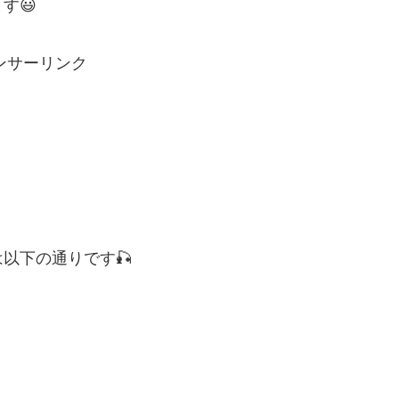
す😃
ンサーリンク
以下の通りです🎣