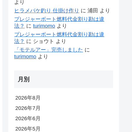
より
ヒラメバケ釣り 仕掛け作り
に
浦田
より
プレジャーボート燃料代金割り勘は違
法？
に
turimomo
より
プレジャーボート燃料代金割り勘は違
法？
に
ショウト
より
「モテルアー」完売しました
に
turimomo
より
月別
2026年8月
2026年7月
2026年6月
2026年5月