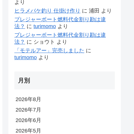
より
ヒラメバケ釣り 仕掛け作り
に
浦田
より
プレジャーボート燃料代金割り勘は違
法？
に
turimomo
より
プレジャーボート燃料代金割り勘は違
法？
に
ショウト
より
「モテルアー」完売しました
に
turimomo
より
月別
2026年8月
2026年7月
2026年6月
2026年5月