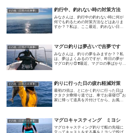
の統計資料を参考に調べました✨第一管
区海上保安本部とは、「主...
釣行中、釣れない時の対策方法
その他（日常の出来事）
みなさんは、釣行中の釣れない時に何が
何でも釣るための対策方法などはありま
すか？？私は、ここ最近、釣れない日の
経験を多々しており、悔しい気持ちがた
んまり🙈🙈釣れない日もあると思いなが
らも、私は結構引きずるタイプなのです
😖そんな嫌な思いをしない...
マグロ釣りは夢占いで吉夢です
その他（日常の出来事）
みなさんは、釣りの夢をみますか？？私
は、夢はよくみるのですが、昨日の夢が
マグロ釣り😍❣️最近、マグロの事ばかり考
えているからかもしれませんが初めてみ
るマグロ釣りの夢でした☺️✨ただ、幸せ
に浸れる夢かと思いきや最悪な夢だった
のです😨😨その夢は...
釣りに行った日の疲れ軽減対策
その他（日常の出来事）
最初の頃は、とにかく釣りに行った日は
クタクタ🙈帰り道では、車でお昼寝😴お
家に帰って道具を片付けてから、お風呂
に入り夕食を食べるのですが、寝落ちし
そうになりながら目を瞑って食べる始末
でした😨最近は、色々と対策を考え、だ
いぶコントロール出来るよ...
マグロキャスティング ミヨシ
その他（日常の出来事）
マグロキャスティング釣りで船の先端に
立ってキャストをする事をミヨシで投げ