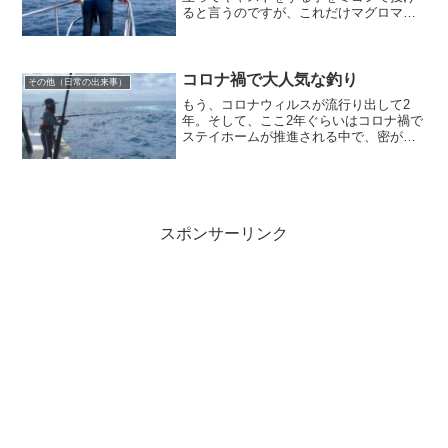
ると言うのですが、これだけマグロマグ
ロ！！と騒いでる私😁❣️実は、ミヨシで投
げられません🙈船の先端(ミヨシ)の方が一
段高いし、真っ先にナブラに届く位置に
船が近づくため、...
コロナ禍で大人気な釣り
その他（日常の出来事）
もう、コロナウィルスが流行り出して2
年。そして、ここ2年ぐらいはコロナ禍で
ステイホームが推進される中で、密が避
けられるレジャーという事で釣りが人気
だそうです！私は、船釣りが主体です
が、確かに船上と言えど密に成る程では
無いのと、海上では年中風...
スポンサーリンク