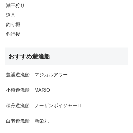
潮干狩り
道具
釣り堀
釣行後
おすすめ遊漁船
豊浦遊漁船 マジカルアワー
小樽遊漁船 MARIO
積丹遊漁船 ノーザンボイジャーⅡ
白老遊漁船 新栄丸