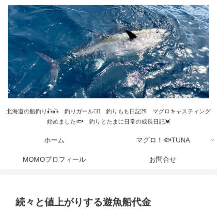
北海道の船釣り🎣🎣 釣りガール💁‍♀️ 釣りもも日記🍑 マグロキャスティング
始めました🐟 釣りとたまに日常の成長日記💓
ホーム
マグロ！🐟TUNA
MOMOプロフィール
お問合せ
続々と値上がりする遊魚船代金