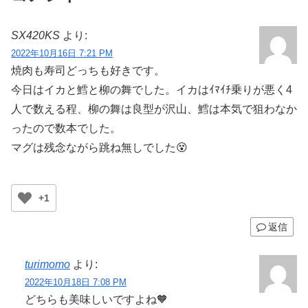
SX420KS
より:
2022年10月16日 7:21 PM
焼肉も寿司どっちも好きです。
今日はイカと鱈と柳の舞でした。イカはｲﾏｲﾁ乗りが悪く4
人で数える程、柳の舞は良型が沢山、鱈は本気で狙わなか
ったので数本でした。
マグは残念ながら跳ね無しでした😵
+1
返信
turimomo
より:
2022年10月18日 7:08 PM
どちらも美味しいですよね🧡