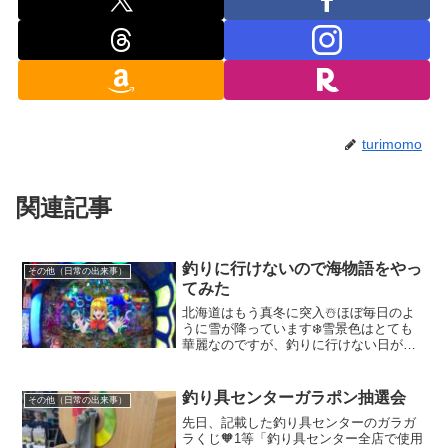
turimomo
関連記事
釣りに行けないので海物語をやっ
その他（日常の出来事）
てみた
北海道はもう真冬に突入☃️ほぼ毎日のよ
うに雪が降っています❄️雪景色はとても
華麗なのですが、釣りに行けない日が続
き、むしゃくしゃするので人生初のパチ
ンコに行ってみました😁🤍何の根拠もな
いのですが、もう勝つ妄想しか出来ずに
釣り具センターガラポン抽選会
その他（日常の出来事）
ワクワク🧡もちろん、...
先日、記載した釣り具センターのガラガ
ラくじ🧡1等「釣り具センター全店で使用