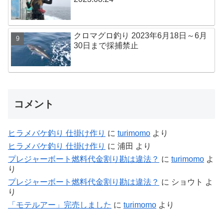
クロマグロ釣り 2023年6月18日～6月
30日まで採捕禁止
コメント
ヒラメバケ釣り 仕掛け作り
に
turimomo
より
ヒラメバケ釣り 仕掛け作り
に
浦田
より
プレジャーボート燃料代金割り勘は違法？
に
turimomo
よ
り
プレジャーボート燃料代金割り勘は違法？
に
ショウト
よ
り
「モテルアー」完売しました
に
turimomo
より