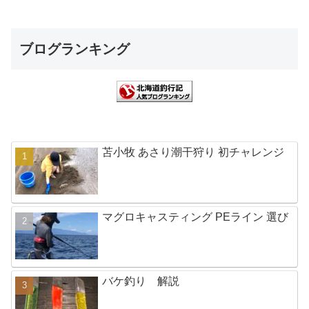
ブログランキング
苫小牧 あさり潮干狩り 初チャレンジ
マグロキャスティング PEライン 選び
バケ釣り 解説