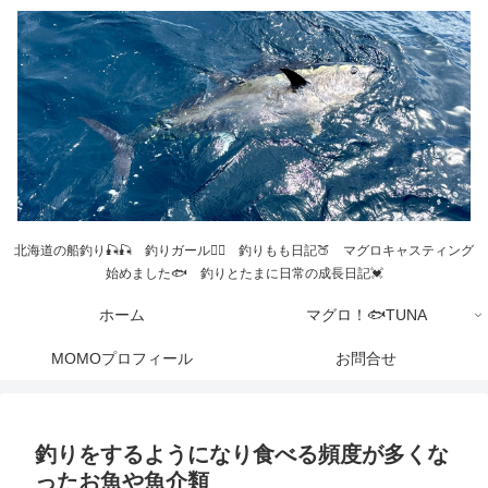
北海道の船釣り🎣🎣 釣りガール💁‍♀️ 釣りもも日記🍑 マグロキャスティング
始めました🐟 釣りとたまに日常の成長日記💓
ホーム
マグロ！🐟TUNA
MOMOプロフィール
お問合せ
釣りをするようになり食べる頻度が多くな
ったお魚や魚介類