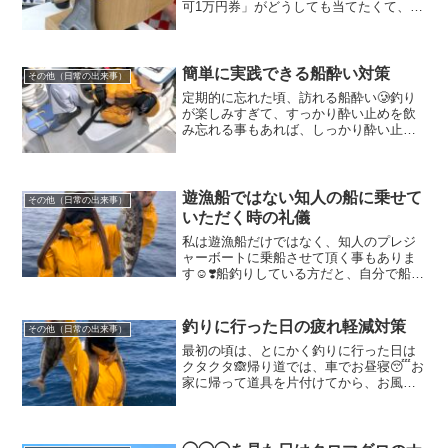
可1万円券」がどうしても当てたくて、ガ
ラポン抽選会の日にくじを引きに行って
まいりました😁💪💓私は、抽選券を3枚持
っているのでチャンスは3回💪✨くじを引
きに行こうと決め...
簡単に実践できる船酔い対策
その他（日常の出来事）
定期的に忘れた頃、訪れる船酔い🥲釣り
が楽しみすぎて、すっかり酔い止めを飲
み忘れる事もあれば、しっかり酔い止め
を飲んでも体調がすぐれなかったり天候
があまり良くない日には、完全に酔いま
す🥲普段、飲んでいる酔い止めはアネロ
ン💪このアネロンのおかげ...
遊漁船ではない知人の船に乗せて
その他（日常の出来事）
いただく時の礼儀
私は遊漁船だけではなく、知人のプレジ
ャーボートに乗船させて頂く事もありま
す☺️❣️船釣りしている方だと、自分で船を
所有しない限り乗船する方法の選択肢
は、、、遊漁船か？知人のプレジャーボ
ートか？レンタルボートか？ごくまれに
釣りに行った日の疲れ軽減対策
その他（日常の出来事）
漁師さんの知り合いに...
最初の頃は、とにかく釣りに行った日は
クタクタ🙈帰り道では、車でお昼寝😴お
家に帰って道具を片付けてから、お風呂
に入り夕食を食べるのですが、寝落ちし
そうになりながら目を瞑って食べる始末
でした😨最近は、色々と対策を考え、だ
いぶコントロール出来るよ...