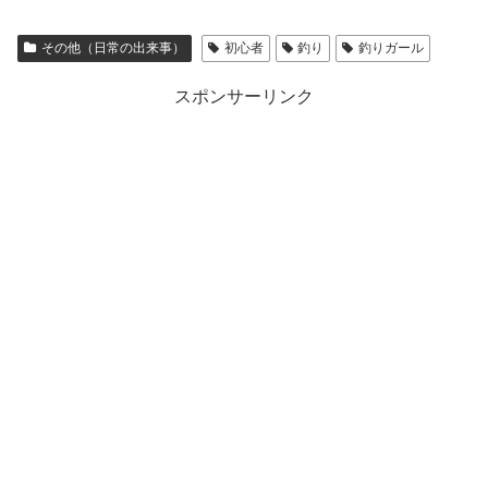
その他（日常の出来事）
初心者
釣り
釣りガール
スポンサーリンク