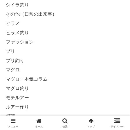
シイラ釣り
その他（日常の出来事）
ヒラメ
ヒラメ釣り
ファッション
ブリ
ブリ釣り
マグロ
マグロ！本気コラム
マグロ釣り
モテルアー
ルアー作り
料理
沖魚釣り
メニュー
ホーム
検索
トップ
サイドバー