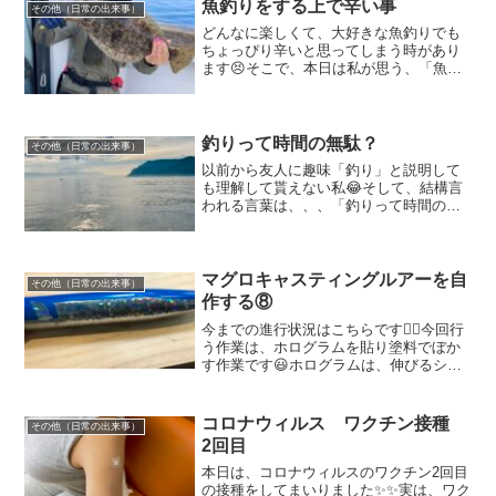
魚釣りをする上で辛い事
その他（日常の出来事）
どんなに楽しくて、大好きな魚釣りでも
ちょっぴり辛いと思ってしまう時があり
ます😣そこで、本日は私が思う、「魚釣
りをする上で辛い事」をいくつかご紹介
したいと思います😊※早起き私は寝るの
が大好き！起こされなければ永遠と寝て
いられるので、まだ真っ暗...
釣りって時間の無駄？
その他（日常の出来事）
以前から友人に趣味「釣り」と説明して
も理解して貰えない私😂そして、結構言
われる言葉は、、、「釣りって時間の無
駄じゃない？」その度、とても悲しい気
持ちになるのです。。。ですが、、、そ
んな事ないのです！！！！そんな事を言
ったら、、、「ゲームして...
マグロキャスティングルアーを自
その他（日常の出来事）
作する⑧
今までの進行状況はこちらです💁‍♀️今回行
う作業は、ホログラムを貼り塗料でぼか
す作業です😃ホログラムは、伸びるシー
ル状の物を使用しました！側面に貼りた
いので、まずは、貼りたい形の型紙を作
ります✨その型紙を作るために、マスキ
コロナウィルス ワクチン接種
その他（日常の出来事）
ングテープをルアー...
2回目
本日は、コロナウィルスのワクチン2回目
の接種をしてまいりました✨✨実は、ワク