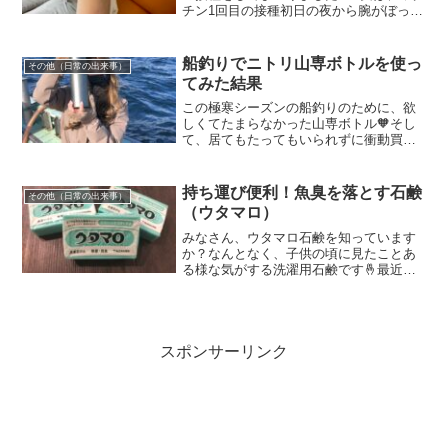
チン1回目の接種初日の夜から腕がぼっこ
りと腫れて微熱も出てと副反応が出まし
た😢しかも、その時は、左腕、虫刺され
でパンパン。右腕、ワクチンでパンパ
船釣りでニトリ山専ボトルを使っ
その他（日常の出来事）
ン。両腕ガンダムにな...
てみた結果
この極寒シーズンの船釣りのために、欲
しくてたまらなかった山専ボトル🧡そし
て、居てもたってもいられずに衝動買い
してしまったニトリの山専ボトル❤️先
日、サクラマス釣りに行った時に山専ボ
トルを持参したので、本日は使用感につ
持ち運び便利！魚臭を落とす石鹸
その他（日常の出来事）
いて記載したいと思います...
（ウタマロ）
みなさん、ウタマロ石鹸を知っています
か？なんとなく、子供の頃に見たことあ
る様な気がする洗濯用石鹸です🤞最近で
は、洗濯といえば液体洗剤や、ジェルボ
ールの様な物ばかりで、洗濯石鹸？と言
われてもピンときませんよね💦なんと、
このウタマロ石鹸は洗濯で...
スポンサーリンク